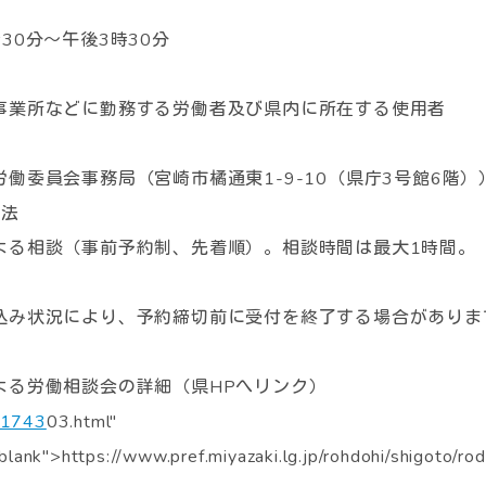
30分～午後3時30分
業所などに勤務する労働者及び県内に所在する使用者
働委員会事務局（宮崎市橘通東1-9-10（県庁3号館6階）
方法
る相談（事前予約制、先着順）。相談時間は最大1時間。
込み状況により、予約締切前に受付を終了する場合がありま
よる労働相談会の詳細（県HPへリンク）
1743
03.html"
blank">https://www.pref.miyazaki.lg.jp/rohdohi/shigoto/ro