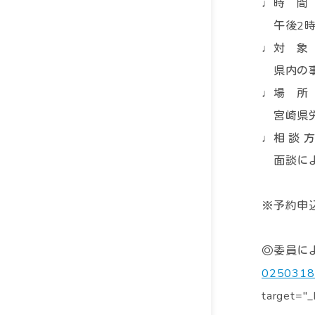
♩時 間
午後2時
♩対 象
県内の事
♩場 所
宮崎県労
♩相 談 
面談によ
※予約申
◎委員に
0250318
target="_