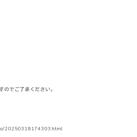
）
すのでご了承ください。
do/2
02503181743
03.html