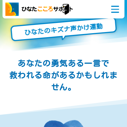
ひなたのキズナ声かけ運動
悩んでいるアナタ
相談窓口
今すぐ誰かに話を
あなたの勇気ある一言で
聞いてほしい
救われる命があるかもしれま
こころとからだの
健康に関すること
せん。
家族や学校のこと
生活やお金のこと
仕事や職場のこと
障がいや病気のこと