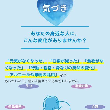
法律や犯罪被害
くらしのお困りごとなど
自死遺族の方へ
こころの健康チェック
あなたの身近な人に、
こんな変化がありませんか？
だれかの支えになりたいアナタ
ひなたのキズナ声かけ運動
「元気がなくなった」
「口数が減った」
「食欲がな
くなった」
「行動・性格・身なりの突然の変化」
｢知る｣から始める｡自殺予防
「アルコールや薬物の乱用」
など…
もしかしたら、悩みを抱えているかもしれません。
コンテンツ
うつ
過重労働
お知らせ
特集ページ
多重債務
介護