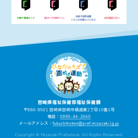
動画
法律や犯罪被害
仕事や職場のこと
障がいや病気のこと
自死遺族の方へ
ダウンロード
くらしのお困りごとなど
リンク集
宮崎県福祉保健部福祉保健課
〒880-8501 宮崎県宮崎市橘通東2丁目10番1号
電話：
0985-44-2660
メールアドレス：
fukushihoken@pref.miyazaki.lg.jp
Copyright © Miyazaki Prefecture. All Rights Reserved.