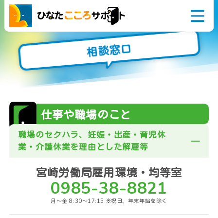
相談窓口
悩んでいるアナタ
相談窓口
今すぐ誰かに話を
聞いてほしい
仕事や職場のこと
こころとからだの
職場のセクハラ、妊娠・出産・育児休
健康に関すること
業・介護休業を理由とした解雇等
家族や学校のこと
宮崎労働局雇用環境・均等室
生活やお金のこと
0985-38-8821
仕事や職場のこと
月～金 8:30～17:15 ※祝日、年末年始を除く
障がいや病気のこと