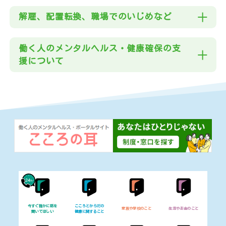
法律や犯罪被害
解雇、配置転換、職場でのいじめなど
くらしのお困りごとなど
働く人のメンタルヘルス・健康確保の支
自死遺族の方へ
援について
こころの健康チェック
だれかの支えになりたいアナタ
ひなたのキズナ声かけ運動
｢知る｣から始める｡自殺予防
コンテンツ
お知らせ
今すぐ誰かに話を
こころとからだの
家族や学校のこと
生活やお金のこと
聞いてほしい
健康に関すること
特集ページ