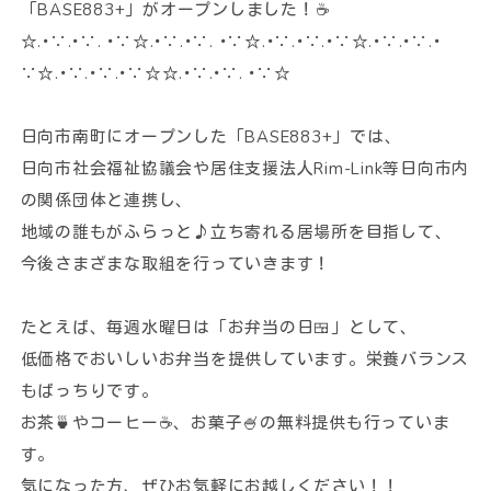
「BASE883+」がオープンしました！☕
法律や犯罪被害
☆.･∵.･∵. ･∵☆.･∵.･∵. ･∵☆.･∵.･∵.･∵☆.･∵.･∵.･
くらしのお困りごとなど
∵☆.･∵.･∵.･∵☆☆.･∵.･∵. ･∵☆
自死遺族の方へ
日向市南町にオープンした「BASE883+」では、
こころの健康チェック
日向市社会福祉協議会や居住支援法人Rim-Link等日向市内
だれかの支えになりたいアナタ
の関係団体と連携し、
地域の誰もがふらっと♪立ち寄れる居場所を目指して、
今後さまざまな取組を行っていきます！
ひなたのキズナ声かけ運動
｢知る｣から始める｡自殺予防
たとえば、毎週水曜日は「お弁当の日🍱」として、
低価格でおいしいお弁当を提供しています。栄養バランス
コンテンツ
もばっちりです。
お茶🍵やコーヒー☕、お菓子🍧の無料提供も行っていま
お知らせ
す。
特集ページ
気になった方、ぜひお気軽にお越しください！！