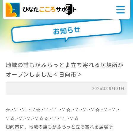
お知らせ
悩んでいるアナタ
相談窓口
今すぐ誰かに話を
地域の誰もがふらっと♪立ち寄れる居場所が
聞いてほしい
オープンしました＜日向市＞
こころとからだの
健康に関すること
2025年09月01日
家族や学校のこと
生活やお金のこと
☆.･∵.･∵. ･∵☆.･∵.･∵. ･∵☆.･∵.･∵.･∵☆.･∵.･∵.･
∵☆.･∵.･∵.･∵☆☆.･∵.･∵. ･∵☆
仕事や職場のこと
日向市に、地域の誰もがふらっと立ち寄れる居場所
障がいや病気のこと