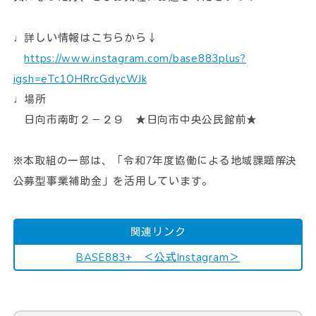
動画
♩詳しい情報はこちらから↓
ダウンロード
https://www.instagram.com/base883plus?
リンク集
igsh=eTc1OHRrcGdycWJk
♩場所
日向市南町２－２９ ★日向市中央公民館前★
※本取組の一部は、「令和7年度協働による地域課題解決
公募型事業補助金」を活用しています。
関連リンク
BASE883+ ＜公式Instagram＞