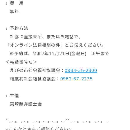
♩費 用
無料
♩予約方法
社協に直接来所、またはお電話で、
「オンライン法律相談の件」とお伝えください。
※予約は、令和7年11月21日(金曜日) 正午まで
＜電話番号📞＞
えびの市社会福祉協議会：
0984-35-2800
椎葉村社会福祉協議会：
0982-67-2275
♩主催
宮崎県弁護士会
˚ ₊ ‧ 。 ₊ ‧ 。 ₊ ‧ 。‧₊ 。‧₊ 。‧₊ ˚˚ ₊ ‧ 。 ₊ ‧ 。 ₊ ‧ 。 ₊
⭐こんなときもご相談ください⭐