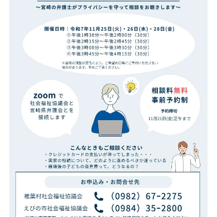
法律や犯罪被害
くらしのお困りごとなど
自死遺族の方へ
こころの健康チェック
だれかの支えになりたいアナタ
ひなたのキズナ声かけ運動
｢知る｣から始める｡自殺予防
コンテンツ
お知らせ
特集ページ