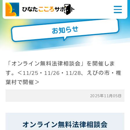
お知らせ
悩んでいるアナタ
相談窓口
今すぐ誰かに話を
「オンライン無料法律相談会」を開催しま
聞いてほしい
す。＜11/25・11/26・11/28、えびの市・椎
こころとからだの
葉村で開催＞
健康に関すること
家族や学校のこと
2025年11月05日
生活やお金のこと
仕事や職場のこと
障がいや病気のこと