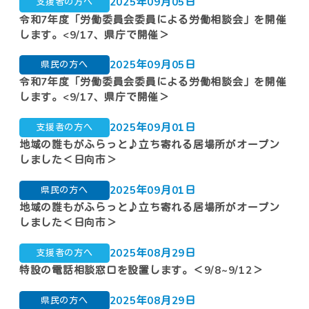
2025年09月05日
支援者の方へ
令和7年度「労働委員会委員による労働相談会」を開催
法律や犯罪被害
します。<9/17、県庁で開催＞
くらしのお困りごとなど
2025年09月05日
自死遺族の方へ
県民の方へ
令和7年度「労働委員会委員による労働相談会」を開催
こころの健康チェック
します。<9/17、県庁で開催＞
だれかの支えになりたいアナタ
2025年09月01日
支援者の方へ
地域の誰もがふらっと♪立ち寄れる居場所がオープン
しました＜日向市＞
ひなたのキズナ声かけ運動
2025年09月01日
県民の方へ
｢知る｣から始める｡自殺予防
地域の誰もがふらっと♪立ち寄れる居場所がオープン
しました＜日向市＞
コンテンツ
2025年08月29日
支援者の方へ
特設の電話相談窓口を設置します。＜9/8~9/12＞
お知らせ
特集ページ
2025年08月29日
県民の方へ