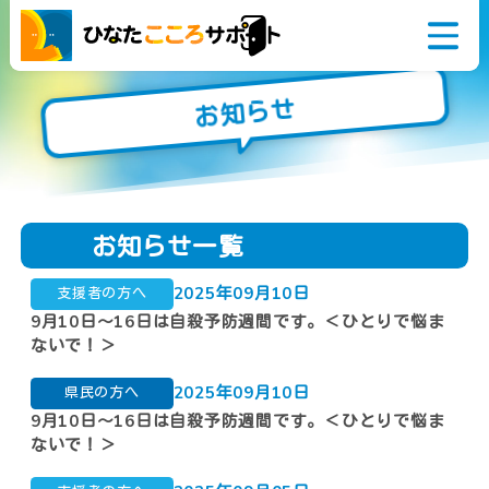
お知らせ
悩んでいるアナタ
相談窓口
今すぐ誰かに話を
お知らせ一覧
聞いてほしい
こころとからだの
2025年09月10日
支援者の方へ
健康に関すること
9月10日～16日は自殺予防週間です。＜ひとりで悩ま
ないで！＞
家族や学校のこと
2025年09月10日
県民の方へ
生活やお金のこと
9月10日～16日は自殺予防週間です。＜ひとりで悩ま
仕事や職場のこと
ないで！＞
障がいや病気のこと